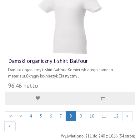
Damski organiczny t-shirt Balfour
Damski organiczny t-shirt Balfour. Kołnierzyk z tego samego
materiału.Okrągły kołnierzyk.Elastyczny ..
96.46 netto
|<
<
4
5
6
7
8
9
10
11
12
>
>|
Wyświetlono: 211 do 240 z 1016 (34 stron)