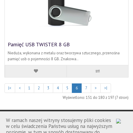
Pamięć USB TWISTER 8 GB
Nieduża, wykonana z metalu oraz tworzywa sztucznego, przenośna
pamięć usb o pojemności 8 GB. Znakowa..
|<
<
1
2
3
4
5
6
7
>
>|
Wyświetlono: 151 do 180 z 197 (7 stron)
W ramach naszej witryny stosujemy pliki cookies
w celu świadczenia Państwu usług na najwyższym
poziomie, w tym w sposób dostosowany do