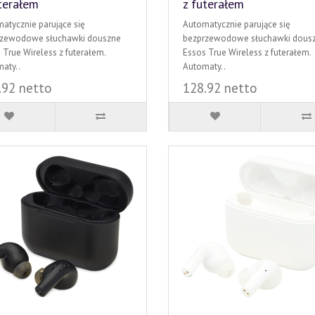
terałem
z futerałem
atycznie parujące się
Automatycznie parujące się
rzewodowe słuchawki douszne
bezprzewodowe słuchawki dous
 True Wireless z futerałem.
Essos True Wireless z futerałem.
aty..
Automaty..
.92 netto
128.92 netto