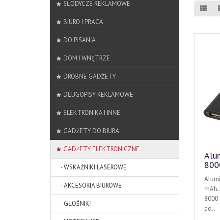
SŁODYCZE REKLAMOWE
BIURO I PRACA
DO PISANIA
DOM I WNĘTRZE
DROBNE GADŻETY
DŁUGOPISY REKLAMOWE
ELEKTRONIKA I INNE
GADŻETY DO BIURA
GADŻETY ELEKTRONICZNE
Alu
800
- WSKAŹNIKI LASEROWE
Alumi
- AKCESORIA BIUROWE
mAh. 
8000 
- GŁOŚNIKI
po..