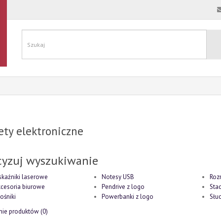
ty elektroniczne
cyzuj wyszukiwanie
kaźniki laserowe
Notesy USB
Roz
cesoria biurowe
Pendrive z logo
Sta
ośniki
Powerbanki z logo
Słu
ie produktów (0)