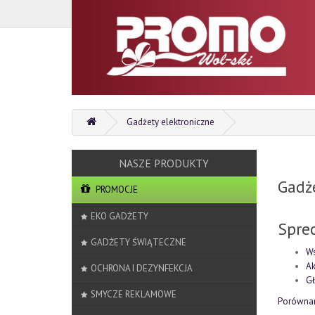
Gadżety elektroniczne
Gadże
PROMOCJE
EKO GADŻETY
Spre
GADŻETY ŚWIĄTECZNE
Ws
Ak
OCHRONA I DEZYNFEKCJA
Gł
SMYCZE REKLAMOWE
Porównan