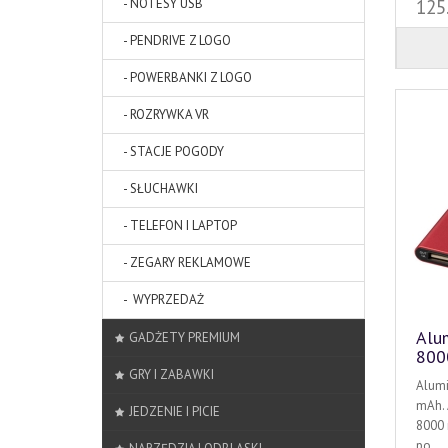
- NOTESY USB
125
- PENDRIVE Z LOGO
- POWERBANKI Z LOGO
- ROZRYWKA VR
- STACJE POGODY
- SŁUCHAWKI
- TELEFON I LAPTOP
- ZEGARY REKLAMOWE
- WYPRZEDAŻ
Alu
GADŻETY PREMIUM
800
GRY I ZABAWKI
Alumi
mAh. 
JEDZENIE I PICIE
8000 
po..