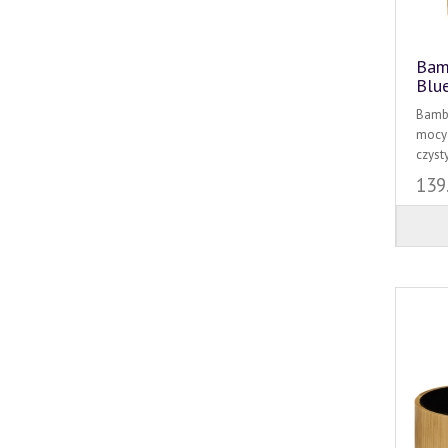
Bam
Blu
Bambu
mocy 
czyst
139