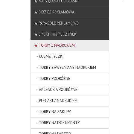
NARZĘDZIA I ODBLASKI
ODZIEŻ REKLAMOWA
PARASOLE REKLAMOWE
SPORT I WYPOCZYNEK
TORBY Z NADRUKIEM
- KOSMETYCZKI
- TORBY BAWEŁNIANE NADRUKIEM
- TORBY PODRÓŻNE
- AKCESORIA PODRÓŻNE
- PLECAKI Z NADRUKIEM
- TORBY NA ZAKUPY
- TORBY NA DOKUMENTY
- TORBY NA LAPTOP