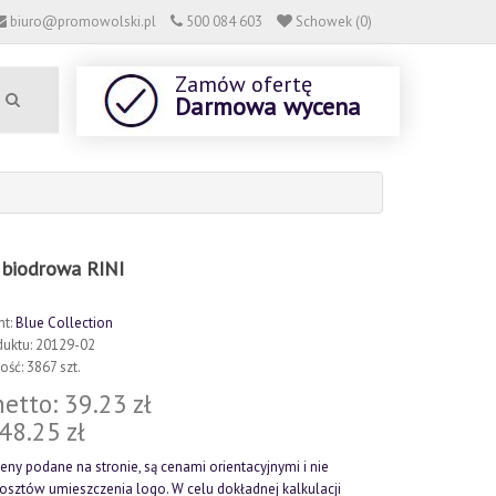
biuro@promowolski.pl
500 084 603
Schowek (0)
Zamów ofertę
Darmowa wycena
 biodrowa RINI
nt:
Blue Collection
duktu: 20129-02
ść: 3867 szt.
etto: 39.23 zł
 48.25 zł
eny podane na stronie, są cenami orientacyjnymi i nie
kosztów umieszczenia logo. W celu dokładnej kalkulacji