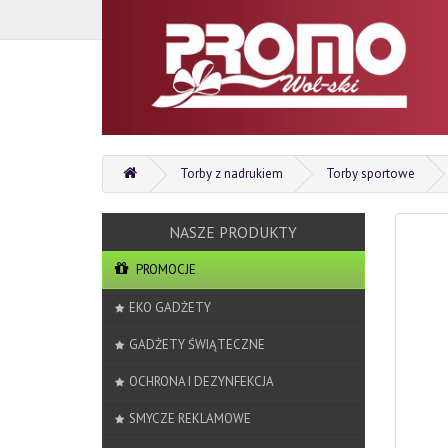
Torby z nadrukiem
Torby sportowe
PROMOCJE
EKO GADŻETY
GADŻETY ŚWIĄTECZNE
OCHRONA I DEZYNFEKCJA
SMYCZE REKLAMOWE