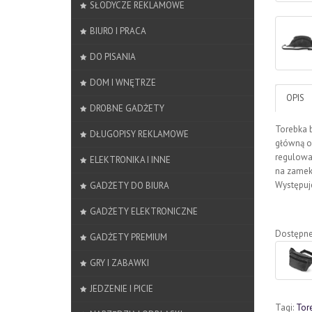
SŁODYCZE REKLAMOWE
BIURO I PRACA
DO PISANIA
DOM I WNĘTRZE
OPIS
DROBNE GADŻETY
Torebka b
DŁUGOPISY REKLAMOWE
główną or
regulowa
ELEKTRONIKA I INNE
na zamek 
Występuje
GADŻETY DO BIURA
GADŻETY ELEKTRONICZNE
Dostępne
GADŻETY PREMIUM
GRY I ZABAWKI
JEDZENIE I PICIE
Tagi:
Tor