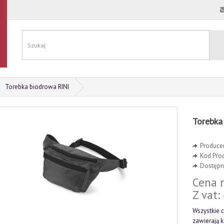
Torebka biodrowa RINI
Torebka
Produce
Kod Pro
Dostępno
Cena n
Z vat:
Wszystkie c
zawierają 