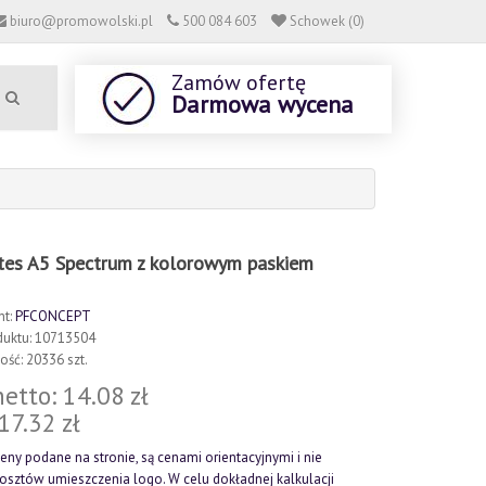
biuro@promowolski.pl
500 084 603
Schowek (0)
Zamów ofertę
Darmowa wycena
otes A5 Spectrum z kolorowym paskiem
nt:
PFCONCEPT
duktu: 10713504
ść: 20336 szt.
etto: 14.08 zł
 17.32 zł
eny podane na stronie, są cenami orientacyjnymi i nie
kosztów umieszczenia logo. W celu dokładnej kalkulacji