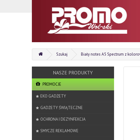
Szukaj
Biały notes A5 Spectrum z kolo
PROMOCJE
EKO GADŻETY
GADŻETY ŚWIĄTECZNE
OCHRONA I DEZYNFEKCJA
SMYCZE REKLAMOWE