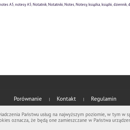
notes A5
,
notesy A5
,
Notatnik
,
Notatniki
,
Notes
,
Notesy
,
książka
,
książki
,
dziennik
,
d
Porównanie
Kontakt
Regulamin
|
|
świadczenia Państwu usług na najwyższym poziomie, w tym w 
cookies oznacza, że będą one zamieszczane w Państwa urząd
Promowolski.pl © 2026 wszelkie prawa zastrzeżone.