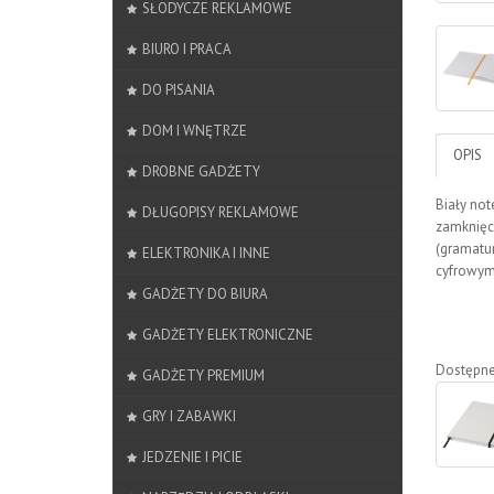
SŁODYCZE REKLAMOWE
BIURO I PRACA
DO PISANIA
DOM I WNĘTRZE
OPIS
DROBNE GADŻETY
Biały not
DŁUGOPISY REKLAMOWE
zamknięci
(gramatu
ELEKTRONIKA I INNE
cyfrowym.
GADŻETY DO BIURA
GADŻETY ELEKTRONICZNE
Dostępne
GADŻETY PREMIUM
GRY I ZABAWKI
JEDZENIE I PICIE