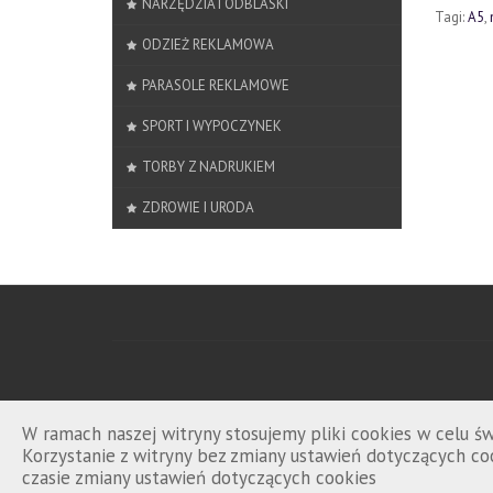
NARZĘDZIA I ODBLASKI
Tagi:
A5
,
ODZIEŻ REKLAMOWA
PARASOLE REKLAMOWE
SPORT I WYPOCZYNEK
TORBY Z NADRUKIEM
ZDROWIE I URODA
W ramach naszej witryny stosujemy pliki cookies w celu 
Korzystanie z witryny bez zmiany ustawień dotyczących 
czasie zmiany ustawień dotyczących cookies