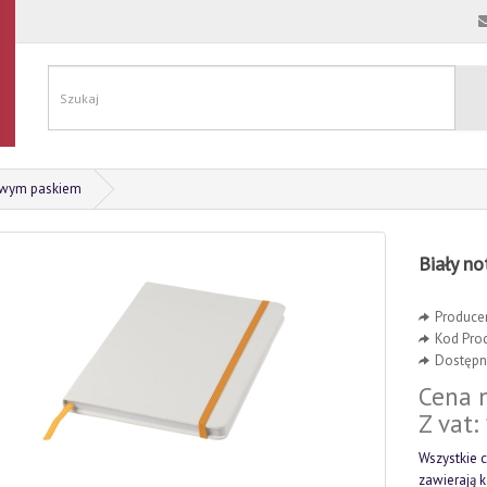
rowym paskiem
Biały n
Produce
Kod Pro
Dostępno
Cena n
Z vat:
Wszystkie c
zawierają 