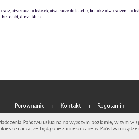
ieracz
,
otwieracz do butelek
,
otwieracze do butelek
,
brelok z otwieraczem do bu
k
,
breloczki
,
klucze
,
klucz
Porównanie
Kontakt
Regulamin
|
|
świadczenia Państwu usług na najwyższym poziomie, w tym w 
cookies oznacza, że będą one zamieszczane w Państwa urząd
Promowolski.pl © 2026 wszelkie prawa zastrzeżone.