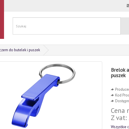
czem do butelek i puszek
Brelok 
puszek
Produce
Kod Pro
Dostępno
Cena n
Z vat:
Wszystkie c