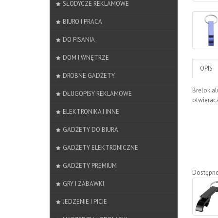
SŁODYCZE REKLAMOWE
BIURO I PRACA
DO PISANIA
DOM I WNĘTRZE
OPIS
DROBNE GADŻETY
Brelok a
DŁUGOPISY REKLAMOWE
otwieracz
ELEKTRONIKA I INNE
GADŻETY DO BIURA
GADŻETY ELEKTRONICZNE
GADŻETY PREMIUM
Dostępne
GRY I ZABAWKI
JEDZENIE I PICIE