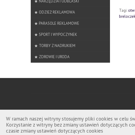
NARZĘDZIA I ODBLASKI
Tagi:
otw
ODZIEŻ REKLAMOWA
brelocze
PARASOLE REKLAMOWE
SPORT I WYPOCZYNEK
TORBY Z NADRUKIEM
ZDROWIE I URODA
W ramach naszej witryny stosujemy pliki cookies w celu 
Korzystanie z witryny bez zmiany ustawień dotyczących 
czasie zmiany ustawień dotyczących cookies