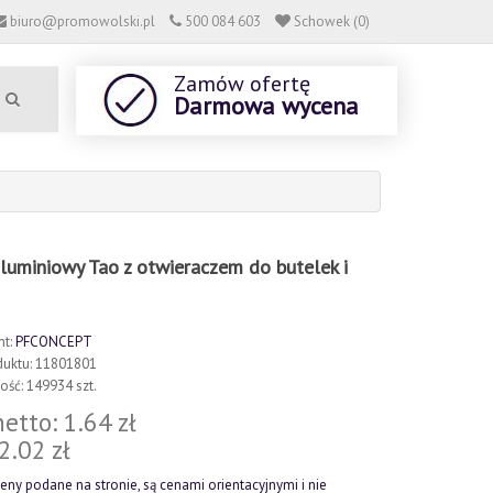
biuro@promowolski.pl
500 084 603
Schowek (0)
Zamów ofertę
Darmowa wycena
aluminiowy Tao z otwieraczem do butelek i
nt:
PFCONCEPT
duktu: 11801801
ść: 149934 szt.
etto: 1.64 zł
 2.02 zł
eny podane na stronie, są cenami orientacyjnymi i nie