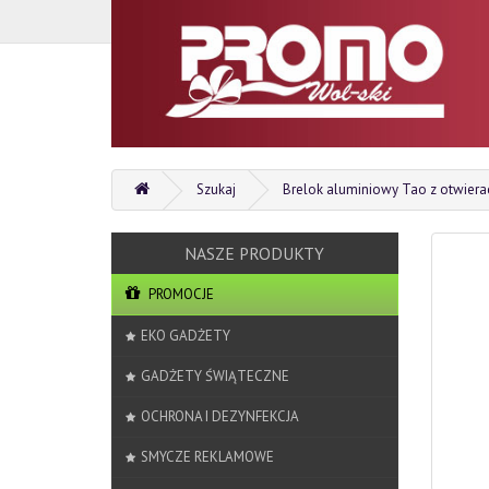
Szukaj
Brelok aluminiowy Tao z otwiera
PROMOCJE
EKO GADŻETY
GADŻETY ŚWIĄTECZNE
OCHRONA I DEZYNFEKCJA
SMYCZE REKLAMOWE