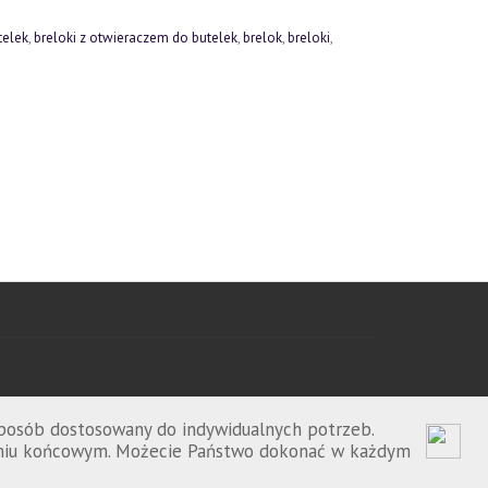
telek
,
breloki z otwieraczem do butelek
,
brelok
,
breloki
,
sposób dostosowany do indywidualnych potrzeb.
zeniu końcowym. Możecie Państwo dokonać w każdym