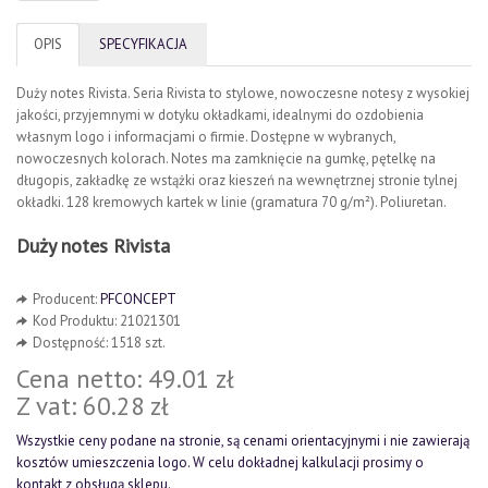
OPIS
SPECYFIKACJA
Duży notes Rivista. Seria Rivista to stylowe, nowoczesne notesy z wysokiej
jakości, przyjemnymi w dotyku okładkami, idealnymi do ozdobienia
własnym logo i informacjami o firmie. Dostępne w wybranych,
nowoczesnych kolorach. Notes ma zamknięcie na gumkę, pętelkę na
długopis, zakładkę ze wstążki oraz kieszeń na wewnętrznej stronie tylnej
okładki. 128 kremowych kartek w linie (gramatura 70 g/m²). Poliuretan.
Duży notes Rivista
Producent:
PFCONCEPT
Kod Produktu: 21021301
Dostępność: 1518 szt.
Cena netto: 49.01 zł
Z vat: 60.28 zł
Wszystkie ceny podane na stronie, są cenami orientacyjnymi i nie zawierają
kosztów umieszczenia logo. W celu dokładnej kalkulacji prosimy o
kontakt z obsługą sklepu.