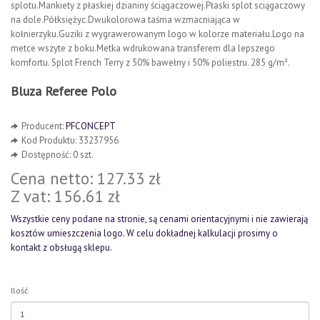
splotu.Mankiety z płaskiej dzianiny ściągaczowej.Płaski splot sciągaczowy
na dole.Półksiężyc.Dwukolorowa taśma wzmacniająca w
kołnierzyku.Guziki z wygrawerowanym logo w kolorze materiału.Logo na
metce wszyte z boku.Metka wdrukowana transferem dla lepszego
komfortu. Splot French Terry z 50% bawełny i 50% poliestru. 285 g/m².
Bluza Referee Polo
Producent:
PFCONCEPT
Kod Produktu: 33237956
Dostępność: 0 szt.
Cena netto: 127.33 zł
Z vat: 156.61 zł
Wszystkie ceny podane na stronie, są cenami orientacyjnymi i nie zawierają
kosztów umieszczenia logo. W celu dokładnej kalkulacji prosimy o
kontakt z obsługą sklepu.
Ilość