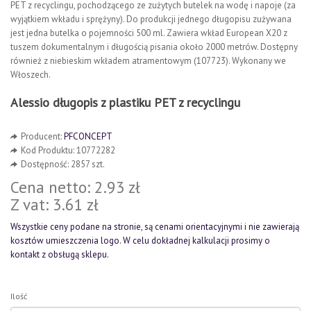
PET z recyclingu, pochodzącego ze zużytych butelek na wodę i napoje (za
wyjątkiem wkładu i sprężyny). Do produkcji jednego długopisu zużywana
jest jedna butelka o pojemności 500 ml. Zawiera wkład European X20 z
tuszem dokumentalnym i długością pisania około 2000 metrów. Dostępny
również z niebieskim wkładem atramentowym (107723). Wykonany we
Włoszech.
Alessio długopis z plastiku PET z recyclingu
Producent:
PFCONCEPT
Kod Produktu: 10772282
Dostępność: 2857 szt.
Cena netto: 2.93 zł
Z vat: 3.61 zł
Wszystkie ceny podane na stronie, są cenami orientacyjnymi i nie zawierają
kosztów umieszczenia logo. W celu dokładnej kalkulacji prosimy o
kontakt z obsługą sklepu.
Ilość