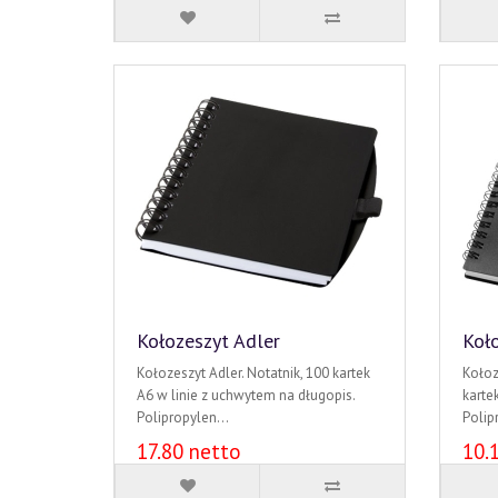
Kołozeszyt Adler
Koł
Kołozeszyt Adler. Notatnik, 100 kartek
Kołoz
A6 w linie z uchwytem na długopis.
kartek
Polipropylen...
Polip
17.80 netto
10.