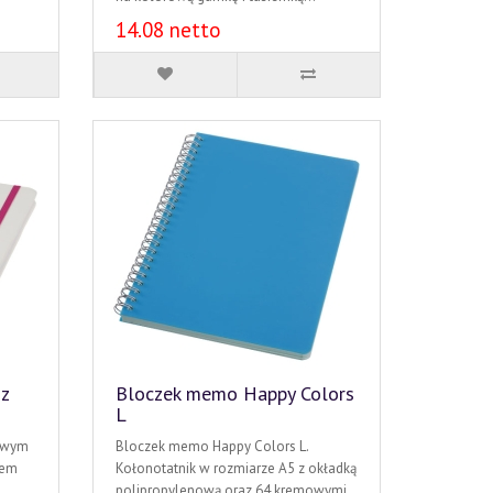
14.08 netto
 z
Bloczek memo Happy Colors
L
rowym
Bloczek memo Happy Colors L.
iem
Kołonotatnik w rozmiarze A5 z okładką
polipropylenową oraz 64 kremowymi..