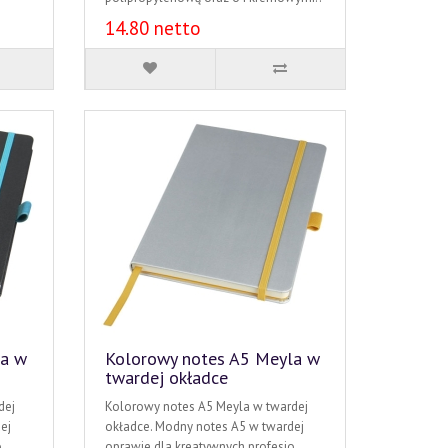
14.80 netto
la w
Kolorowy notes A5 Meyla w
twardej okładce
dej
Kolorowy notes A5 Meyla w twardej
ej
okładce. Modny notes A5 w twardej
..
oprawie dla kreatywnych profesjo..