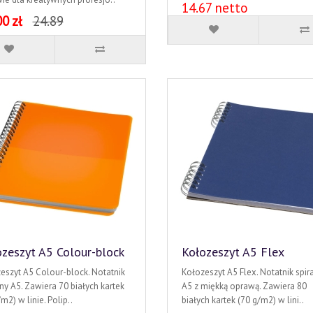
14.67 netto
0 zł
24.89
zeszyt A5 Colour-block
Kołozeszyt A5 Flex
eszyt A5 Colour-block. Notatnik
Kołozeszyt A5 Flex. Notatnik spir
lny A5. Zawiera 70 białych kartek
A5 z miękką oprawą. Zawiera 80
m2) w linie. Polip..
białych kartek (70 g/m2) w lini..