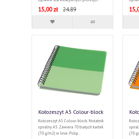
15,00 zł
24.89
15,0
Kołozeszyt A5 Colour-block
Koło
Kołozeszyt A5 Colour-block. Notatnik
Kołoz
spiralny A5. Zawiera 70 białych kartek
spira
(70 g/m2) w linie. Polip..
(70 g/