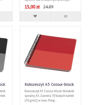
15,00 zł
24.89
ock
Kołozeszyt A5 Colour-block
tnik
Kołozeszyt A5 Colour-block. Notatnik
rtek
spiralny A5. Zawiera 70 białych kartek
(70 g/m2) w linie. Polip..