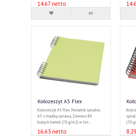
14.67 netto
14.
Kołozeszyt A5 Flex
Koło
Kołozeszyt A5 Flex. Notatnik spiralny
Kołoz
A5 z miękką oprawą. Zawiera 80
spira
białych kartek (70 g/m2) w lini..
(70 g/
16.63 netto
8.2