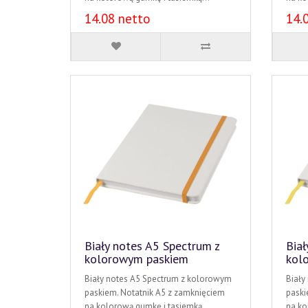
14.08 netto
14.
Biały notes A5 Spectrum z
Biał
kolorowym paskiem
kol
Biały notes A5 Spectrum z kolorowym
Biały
paskiem. Notatnik A5 z zamknięciem
paski
na kolorową gumkę i tasiemką...
na ko