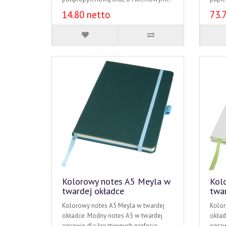
14.80 netto
73.
Kolorowy notes A5 Meyla w
Kol
twardej okładce
twa
Kolorowy notes A5 Meyla w twardej
Kolor
okładce. Modny notes A5 w twardej
okład
oprawie dla kreatywnych profesjo..
opraw