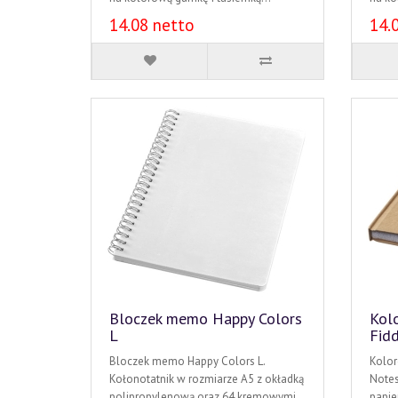
14.08 netto
14.
Bloczek memo Happy Colors
Kol
L
Fid
Bloczek memo Happy Colors L.
Kolor
Kołonotatnik w rozmiarze A5 z okładką
Notes
polipropylenową oraz 64 kremowymi..
papie