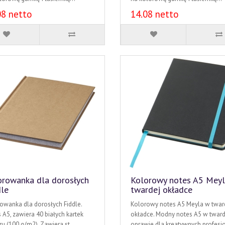
08 netto
14.08 netto
orowanka dla dorosłych
Kolorowy notes A5 Mey
dle
twardej okładce
owanka dla dorosłych Fiddle.
Kolorowy notes A5 Meyla w twar
 A5, zawiera 40 białych kartek
okładce. Modny notes A5 w tward
ru (100 g/m2). Zawiera st..
oprawie dla kreatywnych profesjo