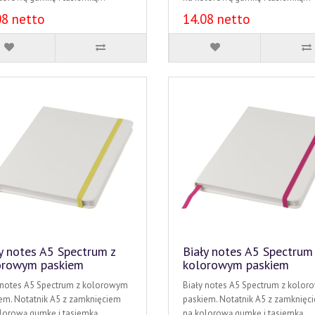
08 netto
14.08 netto
y notes A5 Spectrum z
Biały notes A5 Spectrum
orowym paskiem
kolorowym paskiem
 notes A5 Spectrum z kolorowym
Biały notes A5 Spectrum z kolo
em. Notatnik A5 z zamknięciem
paskiem. Notatnik A5 z zamknięc
lorową gumkę i tasiemką...
na kolorową gumkę i tasiemką...