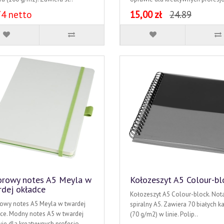
74 netto
15,00 zł
24.89
orowy notes A5 Meyla w
Kołozeszyt A5 Colour-bl
rdej okładce
Kołozeszyt A5 Colour-block. Nota
owy notes A5 Meyla w twardej
spiralny A5. Zawiera 70 białych ka
ce. Modny notes A5 w twardej
(70 g/m2) w linie. Polip..
ie dla kreatywnych profesjo..