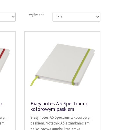
Wyświetl:
 z
Biały notes A5 Spectrum z
kolorowym paskiem
rowym
Biały notes A5 Spectrum z kolorowym
iem
paskiem. Notatnik A5 z zamknięciem
na kolorową gumkę i tasiemką...