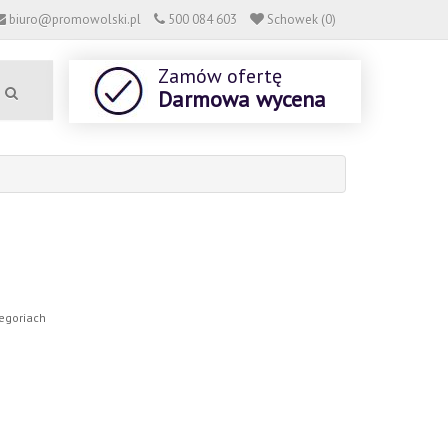
biuro@promowolski.pl
500 084 603
Schowek (0)
Zamów ofertę
Darmowa wycena
egoriach