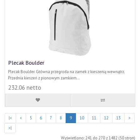
Plecak Boulder
Plecak Boulder. Główna przegroda na zamek z kieszenią wewnątrz.
Przednia kieszeń z pionowym zamkiem...
232.06 netto
|<
<
5
6
7
8
9
10
11
12
13
>
>|
Wyświetlono: 241 do 270 z 1482 (50 stron)