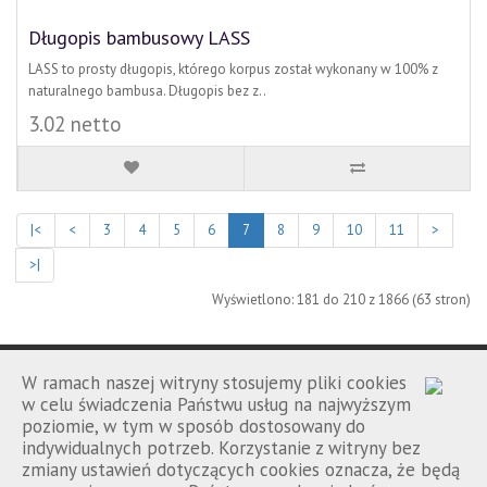
Długopis bambusowy LASS
LASS to prosty długopis, którego korpus został wykonany w 100% z
naturalnego bambusa. Długopis bez z..
3.02 netto
|<
<
3
4
5
6
7
8
9
10
11
>
>|
Wyświetlono: 181 do 210 z 1866 (63 stron)
W ramach naszej witryny stosujemy pliki cookies
w celu świadczenia Państwu usług na najwyższym
poziomie, w tym w sposób dostosowany do
Porównanie
Kontakt
Regulamin
|
|
indywidualnych potrzeb. Korzystanie z witryny bez
zmiany ustawień dotyczących cookies oznacza, że będą