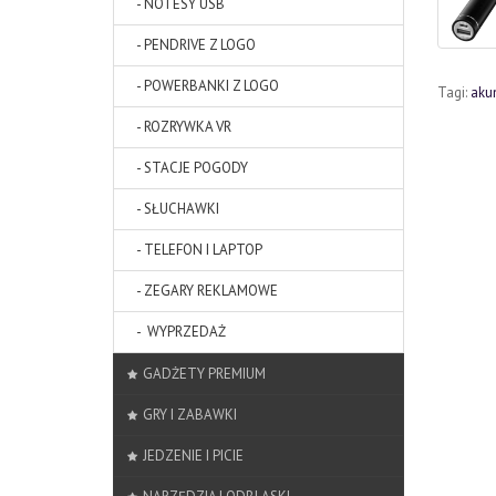
- NOTESY USB
- PENDRIVE Z LOGO
- POWERBANKI Z LOGO
Tagi:
aku
- ROZRYWKA VR
- STACJE POGODY
- SŁUCHAWKI
- TELEFON I LAPTOP
- ZEGARY REKLAMOWE
- WYPRZEDAŻ
GADŻETY PREMIUM
GRY I ZABAWKI
JEDZENIE I PICIE