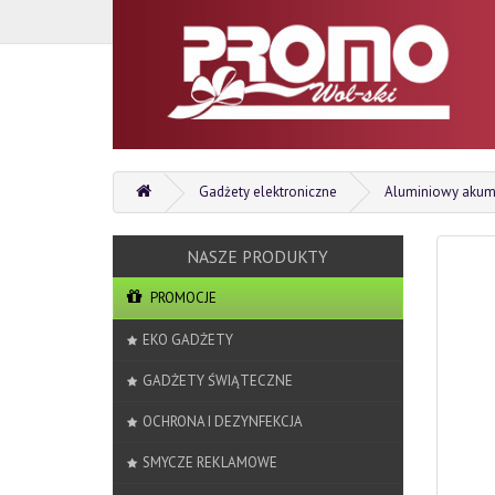
Gadżety elektroniczne
Aluminiowy akum
PROMOCJE
EKO GADŻETY
GADŻETY ŚWIĄTECZNE
OCHRONA I DEZYNFEKCJA
SMYCZE REKLAMOWE