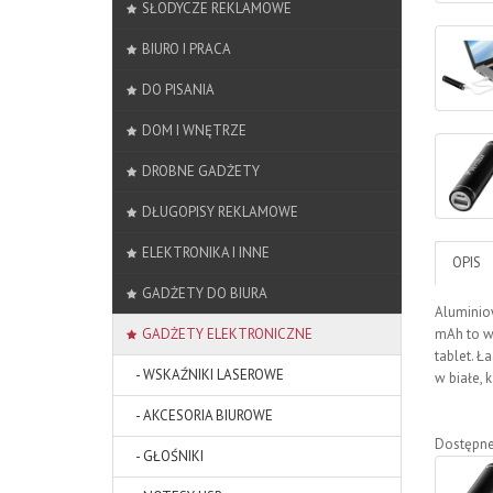
SŁODYCZE REKLAMOWE
BIURO I PRACA
DO PISANIA
DOM I WNĘTRZE
DROBNE GADŻETY
DŁUGOPISY REKLAMOWE
ELEKTRONIKA I INNE
OPIS
GADŻETY DO BIURA
Aluminio
GADŻETY ELEKTRONICZNE
mAh to w
tablet. 
- WSKAŹNIKI LASEROWE
w białe, 
- AKCESORIA BIUROWE
Dostępne
- GŁOŚNIKI