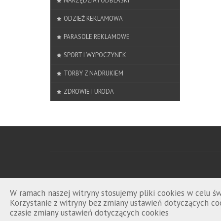
NARZĘDZIA I ODBLASKI
ODZIEŻ REKLAMOWA
PARASOLE REKLAMOWE
SPORT I WYPOCZYNEK
TORBY Z NADRUKIEM
ZDROWIE I URODA
W ramach naszej witryny stosujemy pliki cookies w celu 
Korzystanie z witryny bez zmiany ustawień dotyczących 
czasie zmiany ustawień dotyczących cookies