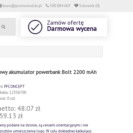
biuro@promowolski.pl
500 084 603
Schowek (0)
Zamów ofertę
Darmowa wycena
owy akumulator powerbank Bolt 2200 mAh
nt:
PFCONCEPT
duktu: 12356700
ść: 0 szt.
etto: 48.07 zł
 59.13 zł
eny podane na stronie, są cenami orientacyjnymi i nie
kosztów umieszczenia logo. W celu dokładnej kalkulacji