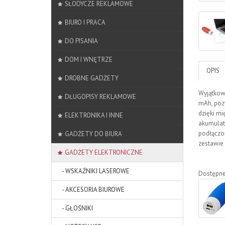
SŁODYCZE REKLAMOWE
BIURO I PRACA
DO PISANIA
DOM I WNĘTRZE
OPIS
DROBNE GADŻETY
Wyjątkow
DŁUGOPISY REKLAMOWE
mAh, poz
dzięki mi
ELEKTRONIKA I INNE
akumulat
podłączon
GADŻETY DO BIURA
zestawie
GADŻETY ELEKTRONICZNE
- WSKAŹNIKI LASEROWE
Dostępne
- AKCESORIA BIUROWE
- GŁOŚNIKI