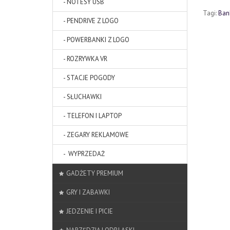
- NOTESY USB
Tagi:
Bank
- PENDRIVE Z LOGO
- POWERBANKI Z LOGO
- ROZRYWKA VR
- STACJE POGODY
- SŁUCHAWKI
- TELEFON I LAPTOP
- ZEGARY REKLAMOWE
- WYPRZEDAŻ
GADŻETY PREMIUM
GRY I ZABAWKI
JEDZENIE I PICIE