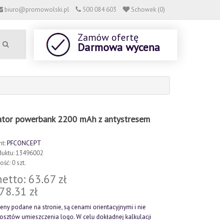
biuro@promowolski.pl
500 084 603
Schowek (0)
Zamów ofertę
Darmowa wycena
tor powerbank 2200 mAh z antystresem
nt:
PFCONCEPT
duktu: 13496002
ść: 0 szt.
etto: 63.67 zł
 78.31 zł
eny podane na stronie, są cenami orientacyjnymi i nie
kosztów umieszczenia logo. W celu dokładnej kalkulacji