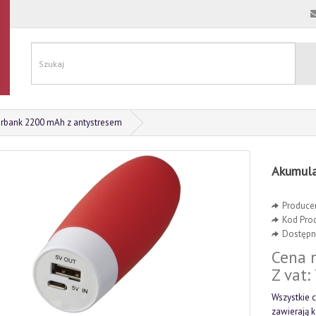
rbank 2200 mAh z antystresem
Akumula
Produce
Kod Pro
Dostępno
Cena n
Z vat:
Wszystkie c
zawierają 