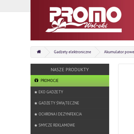
Gadżety elektroniczne
Akumulator powe
PROMOCJE
EKO GADŻETY
GADŻETY ŚWIĄTECZNE
OCHRONA I DEZYNFEKCJA
SMYCZE REKLAMOWE