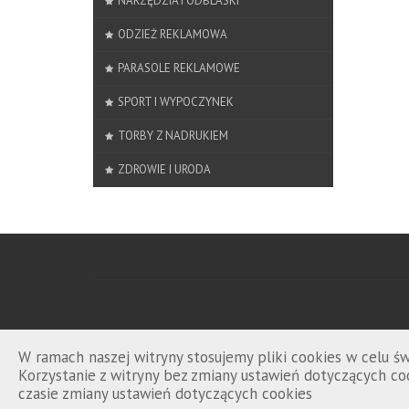
NARZĘDZIA I ODBLASKI
ODZIEŻ REKLAMOWA
PARASOLE REKLAMOWE
SPORT I WYPOCZYNEK
TORBY Z NADRUKIEM
ZDROWIE I URODA
W ramach naszej witryny stosujemy pliki cookies w celu 
Korzystanie z witryny bez zmiany ustawień dotyczących 
czasie zmiany ustawień dotyczących cookies