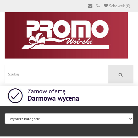
Schowek (0)
Zamów ofertę
Darmowa wycena