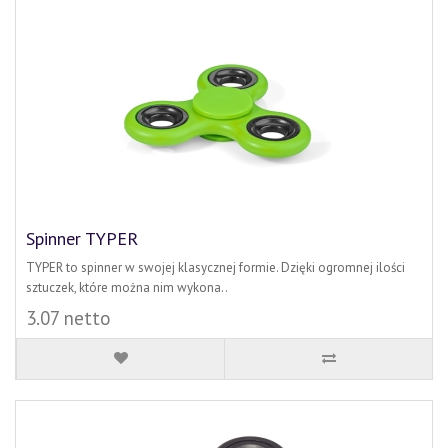
Spinner TYPER
TYPER to spinner w swojej klasycznej formie. Dzięki ogromnej ilości
sztuczek, które można nim wykona..
3.07 netto