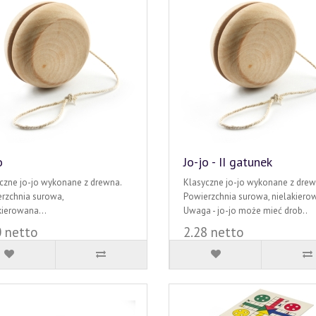
o
Jo-jo - II gatunek
czne jo-jo wykonane z drewna.
Klasyczne jo-jo wykonane z drew
rzchnia surowa,
Powierzchnia surowa, nielakiero
kierowana...
Uwaga - jo-jo może mieć drob..
0 netto
2.28 netto