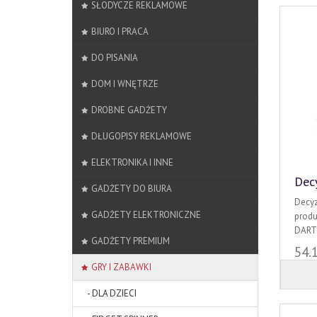
SŁODYCZE REKLAMOWE
BIURO I PRACA
DO PISANIA
DOM I WNĘTRZE
DROBNE GADŻETY
DŁUGOPISY REKLAMOWE
ELEKTRONIKA I INNE
Decy
GADŻETY DO BIURA
Decyz
GADŻETY ELEKTRONICZNE
produk
DART 
GADŻETY PREMIUM
54.
GRY I ZABAWKI
- DLA DZIECI