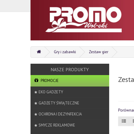
Gry i zabawki
Zestaw gier
Zesta
PROMOCJE
EKO GADŻETY
GADŻETY ŚWIĄTECZNE
Porównan
OCHRONA I DEZYNFEKCJA
SMYCZE REKLAMOWE