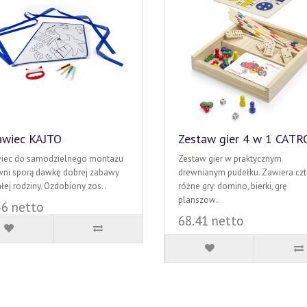
awiec KAJTO
Zestaw gier 4 w 1 CATR
iec do samodzielnego montażu
Zestaw gier w praktycznym
ni sporą dawkę dobrej zabawy
drewnianym pudełku. Zawiera czt
ałej rodziny. Ozdobiony zos..
różne gry: domino, bierki, grę
planszow..
56 netto
68.41 netto