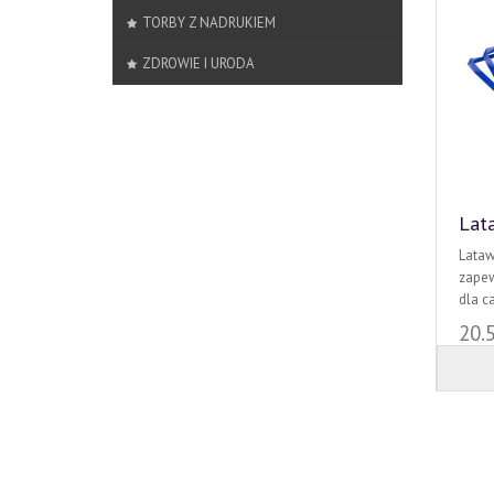
TORBY Z NADRUKIEM
ZDROWIE I URODA
Lat
Lataw
zapew
dla c
20.