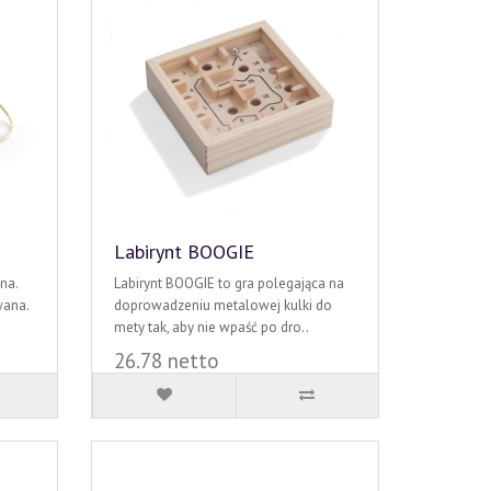
Labirynt BOOGIE
na.
Labirynt BOOGIE to gra polegająca na
wana.
doprowadzeniu metalowej kulki do
mety tak, aby nie wpaść po dro..
26.78 netto