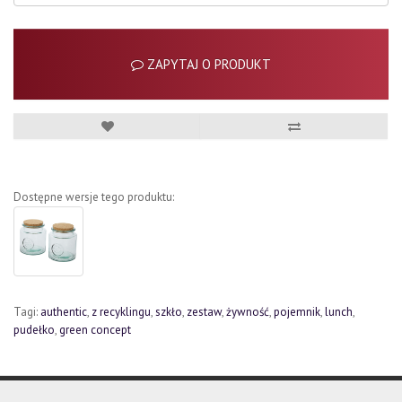
ZAPYTAJ O PRODUKT
Dostępne wersje tego produktu:
Tagi:
authentic
,
z recyklingu
,
szkło
,
zestaw
,
żywność
,
pojemnik
,
lunch
,
pudełko
,
green concept