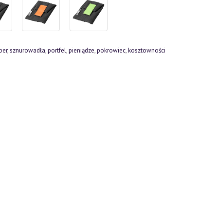
per
,
sznurowadła
,
portfel
,
pieniądze
,
pokrowiec
,
kosztowności