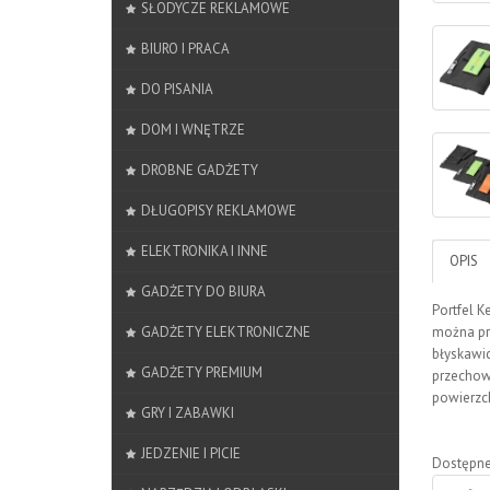
SŁODYCZE REKLAMOWE
BIURO I PRACA
DO PISANIA
DOM I WNĘTRZE
DROBNE GADŻETY
DŁUGOPISY REKLAMOWE
ELEKTRONIKA I INNE
OPIS
GADŻETY DO BIURA
Portfel K
GADŻETY ELEKTRONICZNE
można pr
błyskawic
GADŻETY PREMIUM
przechow
powierzch
GRY I ZABAWKI
JEDZENIE I PICIE
Dostępne