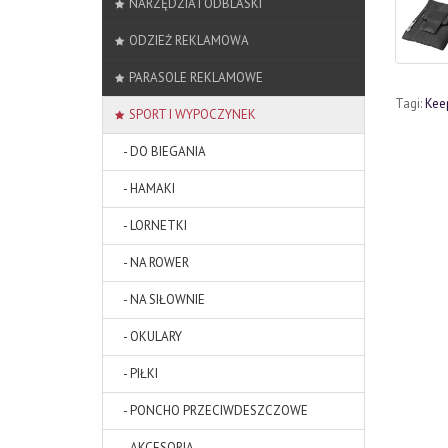
NARZĘDZIA I ODBLASKI
ODZIEŻ REKLAMOWA
PARASOLE REKLAMOWE
Tagi:
Kee
SPORT I WYPOCZYNEK
- DO BIEGANIA
- HAMAKI
- LORNETKI
- NA ROWER
- NA SIŁOWNIE
- OKULARY
- PIŁKI
- PONCHO PRZECIWDESZCZOWE
- AKCESORIA