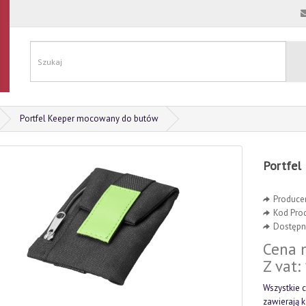
Portfel Keeper mocowany do butów
Portfel
Produce
Kod Pro
Dostępno
Cena n
Z vat:
Wszystkie c
zawierają 