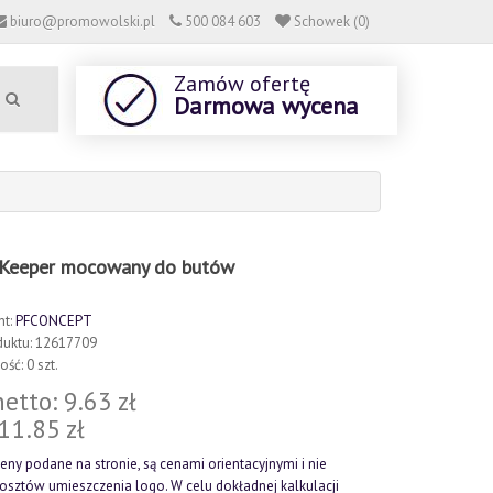
biuro@promowolski.pl
500 084 603
Schowek (0)
Zamów ofertę
Darmowa wycena
 Keeper mocowany do butów
nt:
PFCONCEPT
duktu: 12617709
ść: 0 szt.
etto: 9.63 zł
 11.85 zł
eny podane na stronie, są cenami orientacyjnymi i nie
kosztów umieszczenia logo. W celu dokładnej kalkulacji