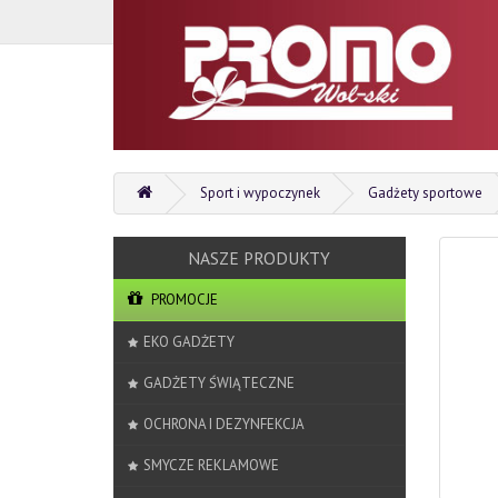
Sport i wypoczynek
Gadżety sportowe
PROMOCJE
EKO GADŻETY
GADŻETY ŚWIĄTECZNE
OCHRONA I DEZYNFEKCJA
SMYCZE REKLAMOWE