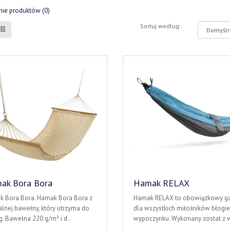
ie produktów (0)
Sortuj według::
ak Bora Bora
Hamak RELAX
 Bora Bora. Hamak Bora Bora z
Hamak RELAX to obowiązkowy g
alnej bawełny, który utrzyma do
dla wszystkich miłośników błogi
g. Bawełna 220 g/m² i d..
wypoczynku. Wykonany został z w