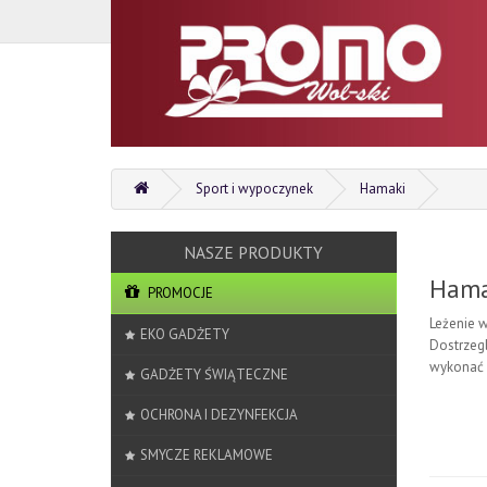
Sport i wypoczynek
Hamaki
Hama
PROMOCJE
Leżenie w
EKO GADŻETY
Dostrzeg
wykonać 
GADŻETY ŚWIĄTECZNE
OCHRONA I DEZYNFEKCJA
SMYCZE REKLAMOWE