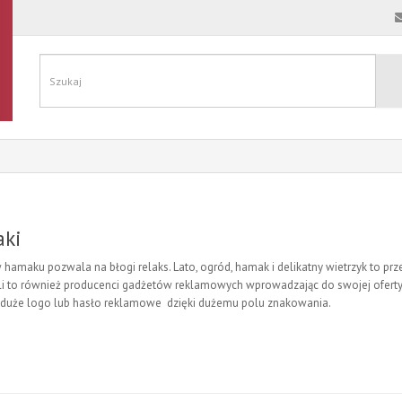
ki
 hamaku pozwala na błogi relaks. Lato, ogród, hamak i delikatny wietrzyk to prz
li to również producenci gadżetów reklamowych wprowadzając do swojej ofert
duże logo lub hasło reklamowe dzięki dużemu polu znakowania.