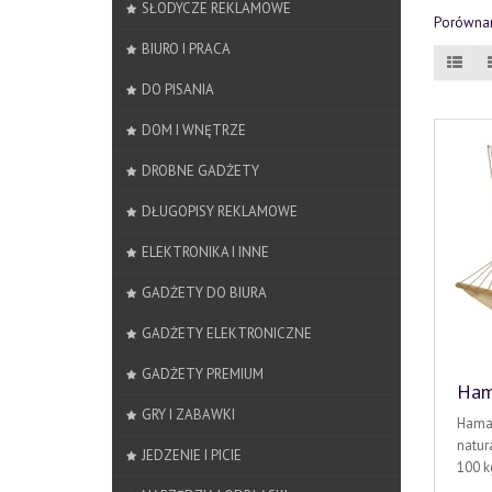
SŁODYCZE REKLAMOWE
Porównan
BIURO I PRACA
DO PISANIA
DOM I WNĘTRZE
DROBNE GADŻETY
DŁUGOPISY REKLAMOWE
ELEKTRONIKA I INNE
GADŻETY DO BIURA
GADŻETY ELEKTRONICZNE
GADŻETY PREMIUM
Ham
GRY I ZABAWKI
Hamak
natur
JEDZENIE I PICIE
100 k