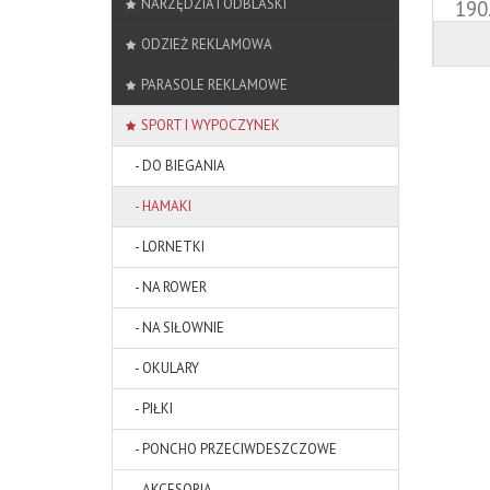
NARZĘDZIA I ODBLASKI
190
ODZIEŻ REKLAMOWA
PARASOLE REKLAMOWE
SPORT I WYPOCZYNEK
- DO BIEGANIA
- HAMAKI
- LORNETKI
- NA ROWER
- NA SIŁOWNIE
- OKULARY
- PIŁKI
- PONCHO PRZECIWDESZCZOWE
- AKCESORIA