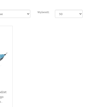
Wyświetl:
adżet
ego
..