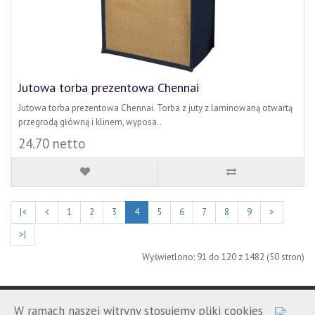
Jutowa torba prezentowa Chennai
Jutowa torba prezentowa Chennai. Torba z juty z laminowaną otwartą
przegrodą główną i klinem, wyposa..
24.70 netto
|<
<
1
2
3
4
5
6
7
8
9
>
>|
Wyświetlono: 91 do 120 z 1482 (50 stron)
W ramach naszej witryny stosujemy pliki cookies