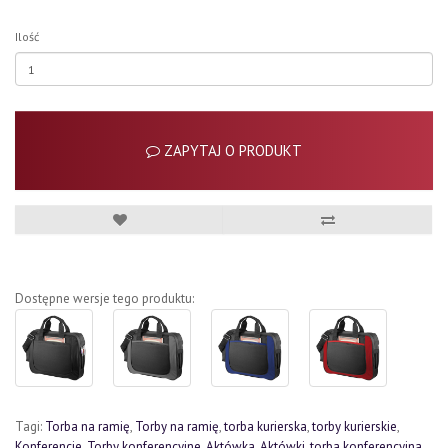
Ilość
ZAPYTAJ O PRODUKT
Dostępne wersje tego produktu:
Tagi:
Torba na ramię
,
Torby na ramię
,
torba kurierska
,
torby kurierskie
,
Konferencje
,
Torby konferencyjne
,
Aktówka
,
Aktówki
,
torba konferencyjna
,