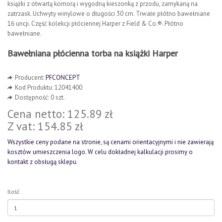
książki z otwartą komorą i wygodną kieszonką z przodu, zamykaną na
zatrzask. Uchwyty winylowe o długości 30 cm. Trwałe płótno bawełniane
16 uncji. Część kolekcji płóciennej Harper z Field & Co.®. Płótno
bawełniane.
Bawełniana płócienna torba na książki Harper
Producent:
PFCONCEPT
Kod Produktu: 12041400
Dostępność: 0 szt.
Cena netto: 125.89 zł
Z vat: 154.85 zł
Wszystkie ceny podane na stronie, są cenami orientacyjnymi i nie zawierają
kosztów umieszczenia logo. W celu dokładnej kalkulacji prosimy o
kontakt z obsługą sklepu.
Ilość