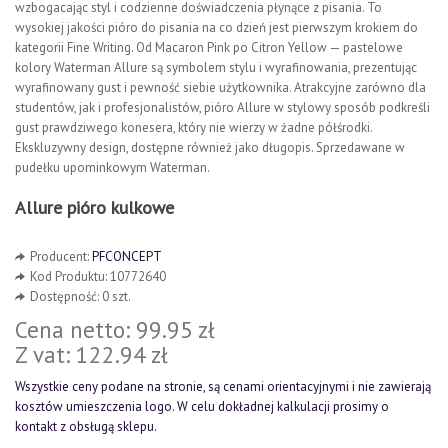
wzbogacając styl i codzienne doświadczenia płynące z pisania. To
wysokiej jakości pióro do pisania na co dzień jest pierwszym krokiem do
kategorii Fine Writing. Od Macaron Pink po Citron Yellow — pastelowe
kolory Waterman Allure są symbolem stylu i wyrafinowania, prezentując
wyrafinowany gust i pewność siebie użytkownika. Atrakcyjne zarówno dla
studentów, jak i profesjonalistów, pióro Allure w stylowy sposób podkreśli
gust prawdziwego konesera, który nie wierzy w żadne półśrodki.
Ekskluzywny design, dostępne również jako długopis. Sprzedawane w
pudełku upominkowym Waterman.
Allure pióro kulkowe
Producent:
PFCONCEPT
Kod Produktu: 10772640
Dostępność: 0 szt.
Cena netto: 99.95 zł
Z vat: 122.94 zł
Wszystkie ceny podane na stronie, są cenami orientacyjnymi i nie zawierają
kosztów umieszczenia logo. W celu dokładnej kalkulacji prosimy o
kontakt z obsługą sklepu.