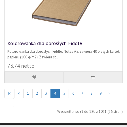
Kolorowanka dla dorosłych Fiddle
Kolorowanka dla dorosłych Fiddle. Notes A5, zawiera 40 białych kartek
papieru (100 g/m2). Zawiera st..
73.74 netto
|<
<
1
2
3
4
5
6
7
8
9
>
>|
Wyświetlono: 91 do 120 z 1051 (36 stron)