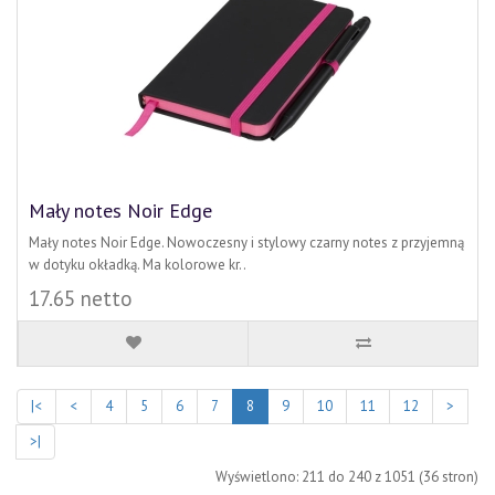
Mały notes Noir Edge
Mały notes Noir Edge. Nowoczesny i stylowy czarny notes z przyjemną
w dotyku okładką. Ma kolorowe kr..
17.65 netto
|<
<
4
5
6
7
8
9
10
11
12
>
>|
Wyświetlono: 211 do 240 z 1051 (36 stron)