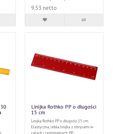
9.53 netto
 30
Linijka Rothko PP o długości
a
15 cm
Linijka Rothko PP o długości 15 cm.
Elastyczna, lekka linijka z obrysami w
.
calach i centymetrach. PP..