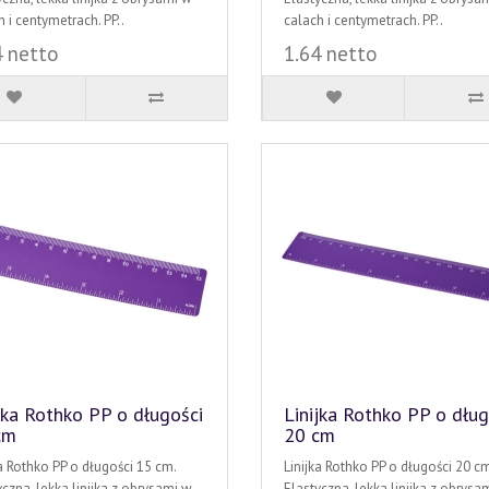
 i centymetrach. PP..
calach i centymetrach. PP..
4 netto
1.64 netto
jka Rothko PP o długości
Linijka Rothko PP o dług
cm
20 cm
ka Rothko PP o długości 15 cm.
Linijka Rothko PP o długości 20 cm
yczna, lekka linijka z obrysami w
Elastyczna, lekka linijka z obrysa