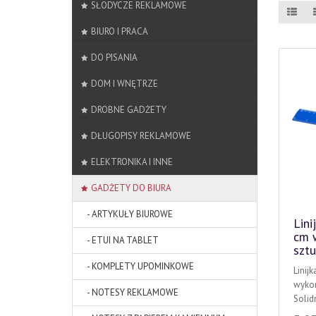
SŁODYCZE REKLAMOWE
BIURO I PRACA
DO PISANIA
DOM I WNĘTRZE
DROBNE GADŻETY
DŁUGOPISY REKLAMOWE
ELEKTRONIKA I INNE
GADŻETY DO BIURA
- ARTYKUŁY BIUROWE
Lini
cm 
- ETUI NA TABLET
szt
- KOMPLETY UPOMINKOWE
Linij
wykon
- NOTESY REKLAMOWE
Solidn