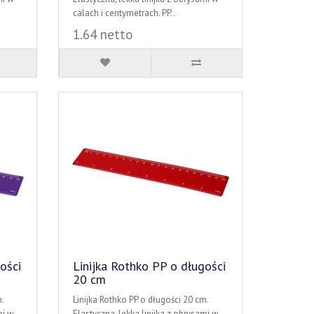
calach i centymetrach. PP..
1.64 netto
ości
Linijka Rothko PP o długości
20 cm
.
Linijka Rothko PP o długości 20 cm.
mi w
Elastyczna, lekka linijka z obrysami w