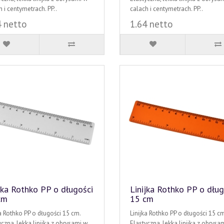
 i centymetrach. PP..
calach i centymetrach. PP..
4 netto
1.64 netto
jka Rothko PP o długości
Linijka Rothko PP o dług
cm
15 cm
ka Rothko PP o długości 15 cm.
Linijka Rothko PP o długości 15 cm
yczna, lekka linijka z obrysami w
Elastyczna, lekka linijka z obrysa