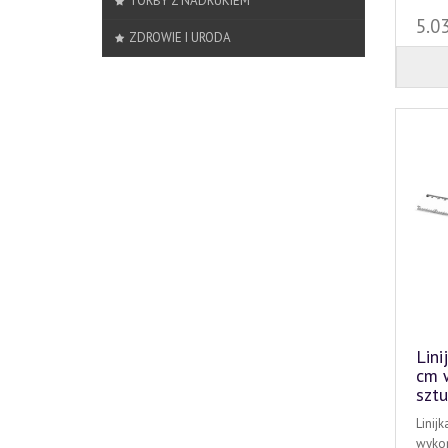
TORBY Z NADRUKIEM
5.0
ZDROWIE I URODA
Lini
cm 
szt
Linij
wykon