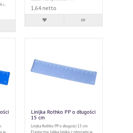
 i..
1.64 netto
ości
Linijka Rothko PP o długości
15 cm
.
Linijka Rothko PP o długości 15 cm.
mi w
Elastyczna, lekka linijka z obrysami w