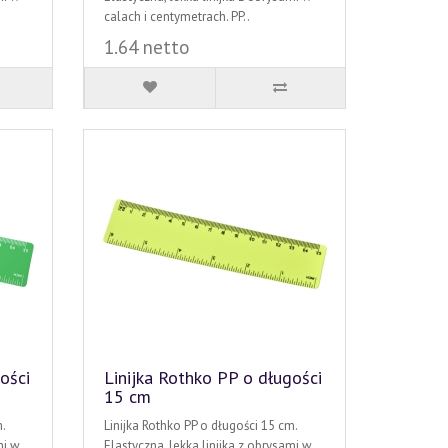
calach i centymetrach. PP..
1.64 netto
ości
Linijka Rothko PP o długości
15 cm
.
Linijka Rothko PP o długości 15 cm.
mi w
Elastyczna, lekka linijka z obrysami w