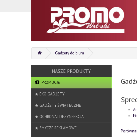
Gadżety do biura
Gadże
PROMOCJE
EKO GADŻETY
Spre
GADŻETY ŚWIĄTECZNE
Ar
Et
OCHRONA I DEZYNFEKCJA
SMYCZE REKLAMOWE
Porównan