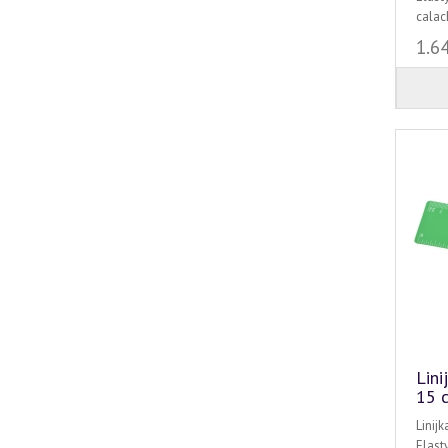
calach
1.6
Lini
15 
Linij
Elast