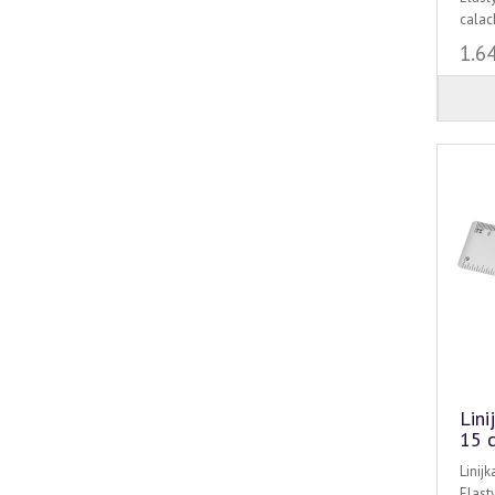
calach
1.6
Lini
15 
Linij
Elast