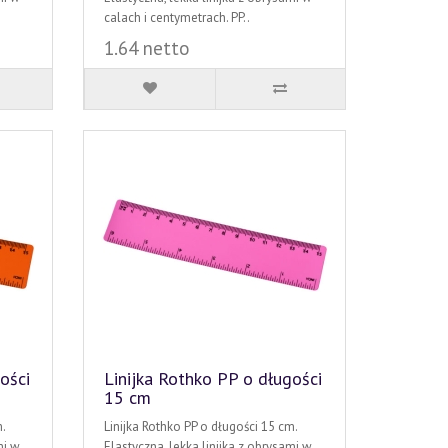
calach i centymetrach. PP..
1.64 netto
ości
Linijka Rothko PP o długości
15 cm
.
Linijka Rothko PP o długości 15 cm.
mi w
Elastyczna, lekka linijka z obrysami w