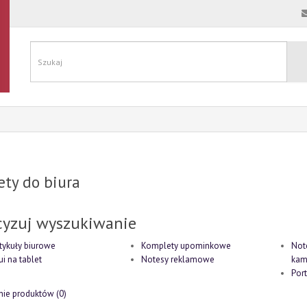
ty do biura
cyzuj wyszukiwanie
tykuły biurowe
Komplety upominkowe
Not
ui na tablet
Notesy reklamowe
kam
Port
ie produktów (0)