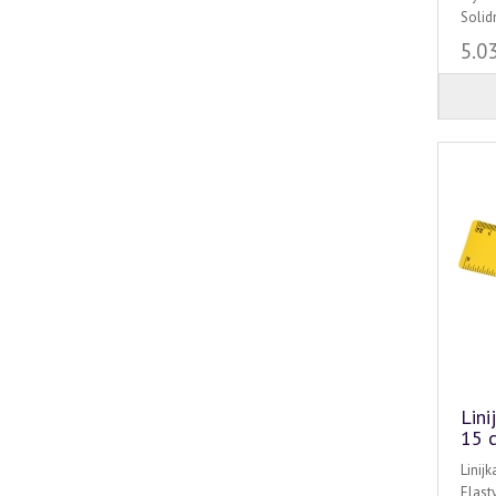
Solidn
5.0
Lini
15 
Linij
Elast