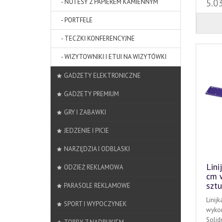
5.0
- NOTESY Z PAPIEREM KAMIENNYM
- PORTFELE
- TECZKI KONFERENCYJNE
- WIZYTOWNIKI I ETUI NA WIZYTÓWKI
GADŻETY ELEKTRONICZNE
GADŻETY PREMIUM
GRY I ZABAWKI
JEDZENIE I PICIE
NARZĘDZIA I ODBLASKI
Lini
ODZIEŻ REKLAMOWA
cm 
szt
PARASOLE REKLAMOWE
Linij
SPORT I WYPOCZYNEK
wykon
Solidn