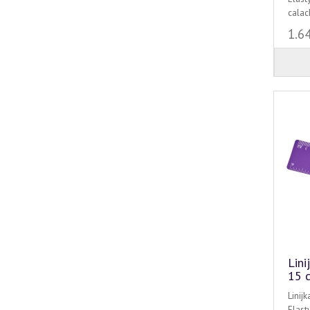
calach
1.6
Lini
15 
Linij
Elast