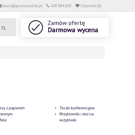
biuro@promowolski.pl
500 084 603
Schowek (0)
Zamów ofertę
Darmowa wycena
esy z papierem
Teczki konferencyjne
iennym
Wizytowniki i etui na
fele
wizytówki