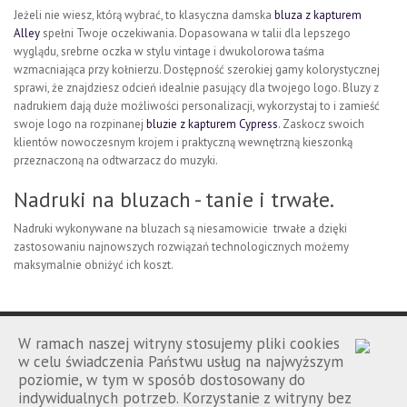
Jeżeli nie wiesz, którą wybrać, to klasyczna damska
bluza z kapturem
Alley
spełni Twoje oczekiwania. Dopasowana w talii dla lepszego
wyglądu, srebrne oczka w stylu vintage i dwukolorowa taśma
wzmacniająca przy kołnierzu. Dostępność szerokiej gamy kolorystycznej
sprawi, że znajdziesz odcień idealnie pasujący dla twojego logo. Bluzy z
nadrukiem dają duże możliwości personalizacji, wykorzystaj to i zamieść
swoje logo na rozpinanej
bluzie z kapturem Cypress
. Zaskocz swoich
klientów nowoczesnym krojem i praktyczną wewnętrzną kieszonką
przeznaczoną na odtwarzacz do muzyki.
Nadruki na bluzach - tanie i trwałe.
Nadruki wykonywane na bluzach są niesamowicie trwałe a dzięki
zastosowaniu najnowszych rozwiązań technologicznych możemy
maksymalnie obniżyć ich koszt.
W ramach naszej witryny stosujemy pliki cookies
w celu świadczenia Państwu usług na najwyższym
poziomie, w tym w sposób dostosowany do
Porównanie
Kontakt
Regulamin
|
|
indywidualnych potrzeb. Korzystanie z witryny bez