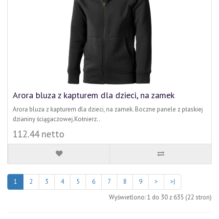
Arora bluza z kapturem dla dzieci, na zamek
Arora bluza z kapturem dla dzieci, na zamek. Boczne panele z płaskiej
dzianiny ściągaczowej.Kołnierz..
112.44 netto
1
2
3
4
5
6
7
8
9
>
>|
Wyświetlono: 1 do 30 z 635 (22 stron)