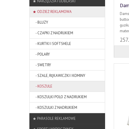
NARZĘDZIA I ODBLASKI
Dam
ODZIEŻ REKLAMOWA
Damsk
butto
- BLUZY
guzik
mater
- CZAPKI Z NADRUKIEM
257
- KURTKI I SOFTSHELE
- POLARY
- SWETRY
- SZALE, RĘKAWICZKI I KOMINY
- KOSZULE
- KOSZULKI POLO Z NADRUKIEM
- KOSZULKI Z NADRUKIEM
PARASOLE REKLAMOWE