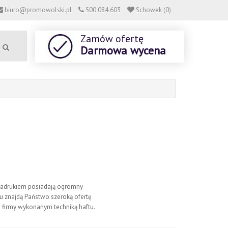
biuro@promowolski.pl
500 084 603
Schowek (0)
Zamów ofertę
Darmowa wycena
nadrukiem posiadają ogromny
u znajdą Państwo szeroką ofertę
o firmy wykonanym techniką haftu.