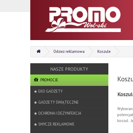
Odzież reklamowa
Koszule
Kosz
PROMOCJE
EKO GADŻETY
Koszul
GADŻETY ŚWIĄTECZNE
Wybieran
OCHRONA I DEZYNFEKCJA
potencjał
koszul. J
SMYCZE REKLAMOWE