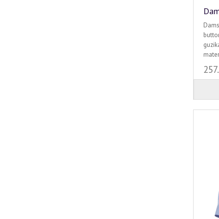
Dam
Damsk
butto
guzik
mater
257