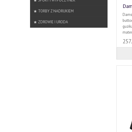
SPORT I WYPOCZYNEK
Dam
TORBY Z NADRUKIEM
Damsk
butto
ZDROWIE I URODA
guzik
mater
257