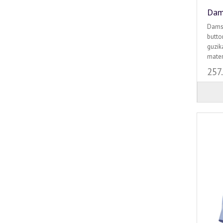
Dam
Damsk
butto
guzik
mater
257