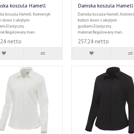
ska koszula Hamell
Damska koszula Hamell
a koszula Hamell. Kołnierzyk
Damska koszula Hamell. Kołnierz
n down z ukrytymi
button down z ukrytymi
ami.Elastyczny
guzikami.Elastyczny
iał.Regulowany man..
materiał.Regulowany man..
.24 netto
257.24 netto