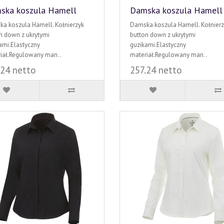
ska koszula Hamell
Damska koszula Hamell
a koszula Hamell. Kołnierzyk
Damska koszula Hamell. Kołnierz
n down z ukrytymi
button down z ukrytymi
ami.Elastyczny
guzikami.Elastyczny
iał.Regulowany man..
materiał.Regulowany man..
.24 netto
257.24 netto