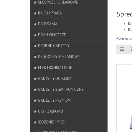
SŁODYCZE REKLAMOWE
Spre
BIURO I PRACA
Ko
DO PISANIA
Ko
DOM I WNĘTRZE
Porównan
DROBNE GADŻETY
DŁUGOPISY REKLAMOWE
ELEKTRONIKA I INNE
GADŻETY DO BIURA
GADŻETY ELEKTRONICZNE
GADŻETY PREMIUM
GRY I ZABAWKI
JEDZENIE I PICIE