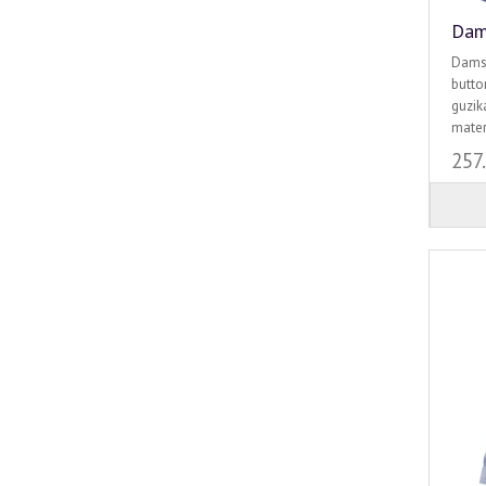
Dam
Damsk
butto
guzik
mater
257