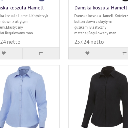
ska koszula Hamell
Damska koszula Hamell
a koszula Hamell. Kołnierzyk
Damska koszula Hamell. Kołnierz
n down z ukrytymi
button down z ukrytymi
ami.Elastyczny
guzikami.Elastyczny
iał.Regulowany man..
materiał.Regulowany man..
.24 netto
257.24 netto