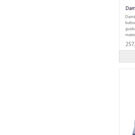
Dam
Damsk
butto
guzik
mater
257