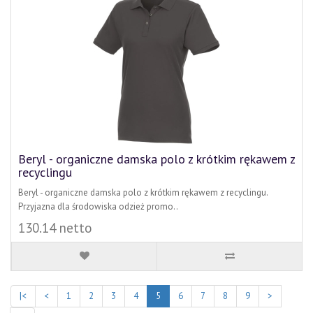
Beryl - organiczne damska polo z krótkim rękawem z
recyclingu
Beryl - organiczne damska polo z krótkim rękawem z recyclingu.
Przyjazna dla środowiska odzież promo..
130.14 netto
|<
<
1
2
3
4
5
6
7
8
9
>