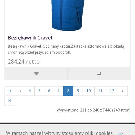
Bezrękawnik Gravel
Bezrękawnik Gravel. Odpinany kaptur.Zakładka sztormowa z blokadą
chroniącą przed przycięciem podbrób..
284.24 netto
|<
<
4
5
6
7
8
9
10
11
12
>
>|
Wyświetlono: 211 do 240 z 7446 (249 stron)
W ramach naszej witryny stosujemy pliki cookies