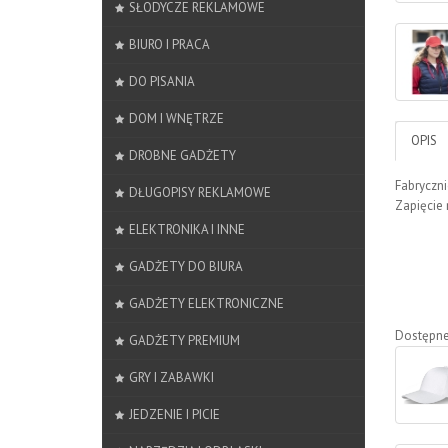
SŁODYCZE REKLAMOWE
BIURO I PRACA
DO PISANIA
DOM I WNĘTRZE
OPIS
DROBNE GADŻETY
Fabryczni
DŁUGOPISY REKLAMOWE
Zapięcie
ELEKTRONIKA I INNE
GADŻETY DO BIURA
GADŻETY ELEKTRONICZNE
Dostępne
GADŻETY PREMIUM
GRY I ZABAWKI
JEDZENIE I PICIE