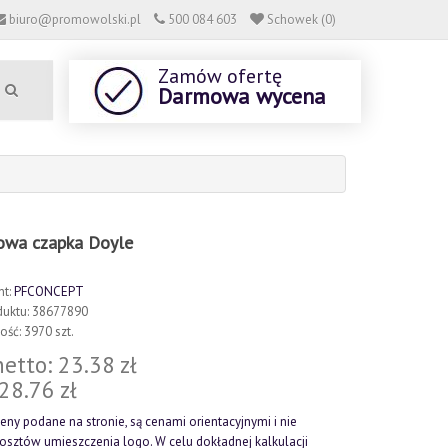
biuro@promowolski.pl
500 084 603
Schowek (0)
Zamów ofertę
Darmowa wycena
owa czapka Doyle
nt:
PFCONCEPT
duktu: 38677890
ść: 3970 szt.
etto: 23.38 zł
 28.76 zł
eny podane na stronie, są cenami orientacyjnymi i nie
kosztów umieszczenia logo. W celu dokładnej kalkulacji