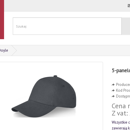
Doyle
5-panel
Produce
Kod Pro
Dostępno
Cena n
Z vat:
Wszystkie c
zawierają 