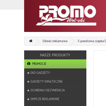
Odzież reklamowa
5-panelowa czapka 
PROMOCJE
EKO GADŻETY
GADŻETY ŚWIĄTECZNE
OCHRONA I DEZYNFEKCJA
SMYCZE REKLAMOWE