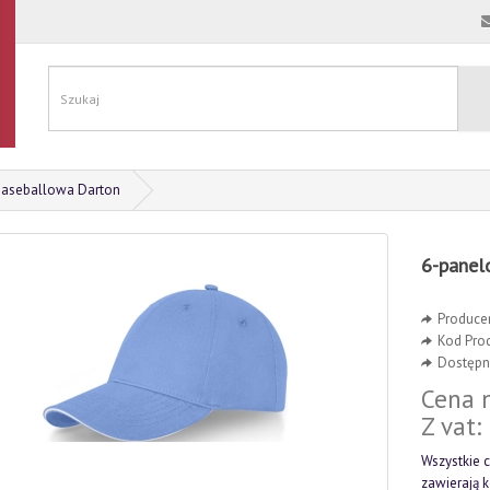
baseballowa Darton
6-panel
Produce
Kod Pro
Dostępno
Cena n
Z vat:
Wszystkie c
zawierają 