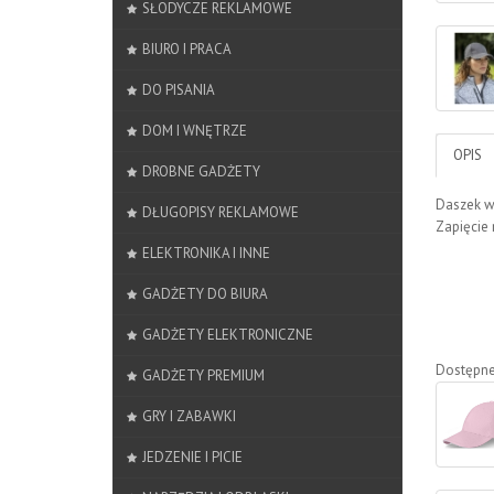
SŁODYCZE REKLAMOWE
BIURO I PRACA
DO PISANIA
DOM I WNĘTRZE
OPIS
DROBNE GADŻETY
Daszek wy
DŁUGOPISY REKLAMOWE
Zapięcie
ELEKTRONIKA I INNE
GADŻETY DO BIURA
GADŻETY ELEKTRONICZNE
Dostępne
GADŻETY PREMIUM
GRY I ZABAWKI
JEDZENIE I PICIE