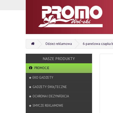
Odzież reklamowa
6-panelowa czapka 
PROMOCJE
EKO GADŻETY
GADŻETY ŚWIĄTECZNE
OCHRONA I DEZYNFEKCJA
SMYCZE REKLAMOWE