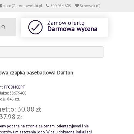
biuro@promowolski.pl
500 084 603
Schowek (0)
Zamów ofertę
Darmowa wycena
owa czapka baseballowa Darton
nt:
PFCONCEPT
duktu: 38679400
ść: 846 szt.
etto: 30.88 zł
 37.98 zł
eny podane na stronie, są cenami orientacyjnymi i nie
kosztów umieszczenia logo. W celu dokładnej kalkulacji